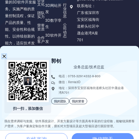
企业
量的3D软件开发服
文化
行
3D网站开
联系地址：
业
务。实施严格的质
发
信
广东省深圳市
团队
量控制流程，保证
息
实力
宝安区福海街
3D数字孪
产品的质量、性
公
荣誉
道桥头社区中
生
司
资质
能、安全性和合规
动
晟会港湾A座
3D软件开
态
性。以持续创新的
合作
701
客户
发
能力，适应技术发
展和市场变化，为
XR/VR/AR/MR
开发
客户提供可持续的
郭钊
价值。
业务总监/技术总监
电话：0755-32914332-9-800
微信：Xenia3D
地址：深圳市宝安区福海街道桥头社区中晟会港
湾A701
我的团队
我的荣誉
扫一扫，添加微信
Copyright © 2018 - 2025 • 深圳市璇玑动画科技有限公司 • All Rights
Reserved •
粤ICP备18111411号
• 技术支持：
璇玑动画
我在需求调研与发掘、软件系统设计、开发方案设计等方面具有丰富的行业经验，能敏锐洞察客
户需求，为客户量身定制合作方案，擅长对大型项目及超大型项目进行跟踪管理。