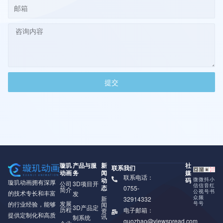
提交
璇玑
产品与服
新
社
联系我们
动画
务
闻
媒
联系电话：
动
码
微
微
抖
小
璇玑动画拥有深厚
公司
3D项目开
信
信
音
红
态
0755-
简介
公
视
号
书
的技术专长和丰富
发
众
频
新
32914332
发展
号
号
的行业经验，能够
闻
3D产品定
历程
电子邮箱：
资
提供定制化和高质
讯
制系统
guozhao@viewspread.com