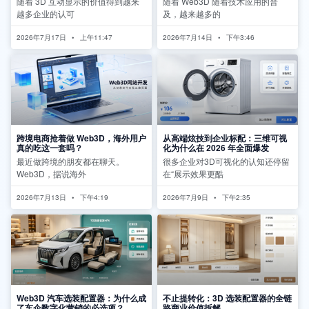
随着 3D 互动显示的价值得到越来
随着 Web3D 随着技术应用的普
越多企业的认可
及，越来越多的
2026年7月17日
上午11:47
2026年7月14日
下午3:46
跨境电商抢着做 Web3D，海外用户
从高端炫技到企业标配：三维可视
真的吃这一套吗？
化为什么在 2026 年全面爆发
最近做跨境的朋友都在聊天。
很多企业对3D可视化的认知还停留
Web3D，据说海外
在“展示效果更酷
2026年7月13日
下午4:19
2026年7月9日
下午2:35
Web3D 汽车选装配置器：为什么成
不止提转化：3D 选装配置器的全链
了车企数字化营销的必选项？
路商业价值拆解