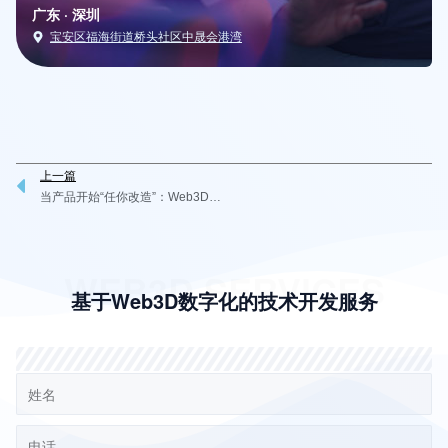
广东 · 深圳
宝安区福海街道桥头社区中晟会港湾
上一篇
Prev
当产品开始“任你改造”：Web3D让C2B定制真正落地
WEB3D SERVICES
基于Web3D数字化的技术开发服务