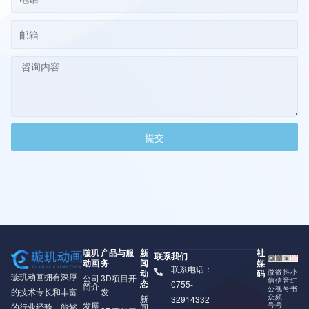
提交
璇玑
产品与服
新
社
联系我们
动画
务
闻
媒
联系电话：
动
码
微
微
抖
小
璇玑动画拥有深厚
公司
3D项目开
信
信
音
红
态
0755-
简介
公
视
号
书
的技术专长和丰富
发
众
频
新
32914332
发展
号
号
的行业经验，能够
闻