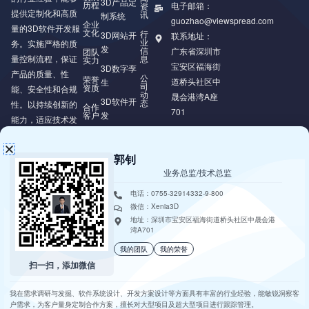
3D产品定
历程
电子邮箱：
资
提供定制化和高质
讯
制系统
guozhao@viewspread.com
企业
量的3D软件开发服
文化
行
3D网站开
联系地址：
业
务。实施严格的质
发
信
广东省深圳市
团队
量控制流程，保证
息
实力
宝安区福海街
3D数字孪
产品的质量、性
公
荣誉
道桥头社区中
生
司
资质
能、安全性和合规
动
晟会港湾A座
3D软件开
态
性。以持续创新的
合作
701
客户
发
能力，适应技术发
展和市场变化，为
XR/VR/AR/MR
开发
客户提供可持续的
郭钊
价值。
业务总监/技术总监
电话：0755-32914332-9-800
微信：Xenia3D
地址：深圳市宝安区福海街道桥头社区中晟会港
湾A701
我的团队
我的荣誉
扫一扫，添加微信
Copyright © 2018 - 2025 • 深圳市璇玑动画科技有限公司 • All Rights
Reserved •
粤ICP备18111411号
• 技术支持：
璇玑动画
我在需求调研与发掘、软件系统设计、开发方案设计等方面具有丰富的行业经验，能敏锐洞察客
户需求，为客户量身定制合作方案，擅长对大型项目及超大型项目进行跟踪管理。