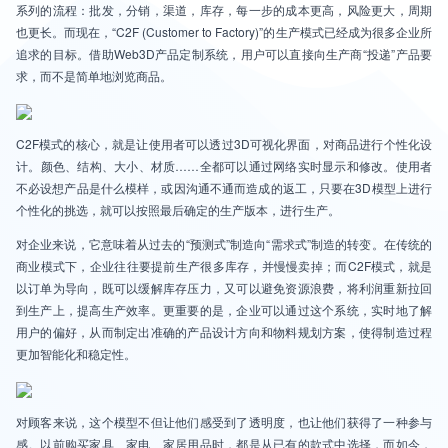
系列的流程：批发，分销，渠道，库存，每一步的成本更高，风险更大，周期
也更长。而现在，“C2F (Customer to Factory)”的生产模式已经成为很多企业所
追求的目标。借助Web3D产品定制系统，用户可以直接向生产商“投递”产品要
求，而不是简单地浏览商品。
C2F模式的核心，就是让使用者可以透过3D可视化界面，对商品进行个性化设
计。颜色、结构、大小、材质……全都可以通过网络实时显示和修改。使用者
不必设想产品是什么模样，或因沟通不通而造成的返工，只要在3D模型上进行
个性化的挑选，就可以按照最后确定的生产版本，进行生产。
对企业来说，它意味着从过去的“预测式”制造向“需求式”制造的转变。在传统的
商业模式下，企业往往要提前生产很多库存，并慢慢卖掉；而C2F模式，就是
以订单为导向，既可以缓解库存压力，又可以避免资源浪费，将利润重新拉回
到生产上，提高生产效率。更重要的是，企业可以通过这个系统，实时地了解
用户的偏好，从而制定出准确的产品设计方向和物料规划方案，使得制造过程
更加智能化和稳定性。
对顾客来说，这个模型不但让他们感受到了透明度，也让他们获得了一种参与
感。以前购买家具、家电、家居用品时，都是从已有的款式中选择，而如今，