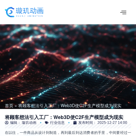
跳
至
内
容
首页
将顾客想法引入工厂：Web3D使C2F生产模型成为现实
将顾客想法引入工厂：Web3D使C2F生产模型成为现实
编辑：
璇玑动画
行业信息
发布时间：
2025-12-27 14:00
在以往，一件商品从设计到制造，再到最后到达消费者的手里，中间要经过一