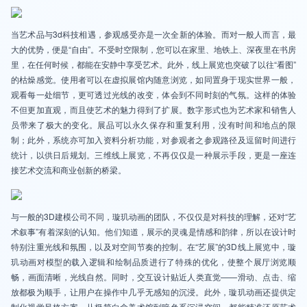
当艺术品与3d科技相遇，参观感受亦是一次全新的体验。而对一般人而言，最
大的优势，便是“自由”。不受时空限制，您可以在家里、地铁上、深夜里在书房
里，在任何时候，都能在安静中享受艺术。此外，线上展览也突破了以往“看图”
的枯燥感觉。使用者可以在虚拟展馆内随意浏览，如同置身于现实世界一般，
观看每一处细节，更可透过光线的改变，体会到不同时刻的气氛。这样的体验
不但更加直观，而且使艺术的魅力得到了扩展。数字形式也为艺术家和销售人
员带来了极大的变化。展品可以永久保存和重复利用，没有时间和地点的限
制；此外，系统亦可加入资料分析功能，对参观者之参观路径及逗留时间进行
统计，以供日后规划。三维线上展览，不再仅仅是一种展示手段，更是一座连
接艺术交流和商业创新的桥梁。
与一般的3D建模公司不同，璇玑动画的团队，不仅仅是对科技的理解，还对“艺
术叙事”有着深刻的认知。他们知道，展示的灵魂是情感和韵律，所以在设计时
特别注重光线和氛围，以及对空间节奏的控制。在“艺展”的3D线上展览中，璇
玑动画对模型的载入逻辑和绘制品质进行了特殊的优化，使整个展厅浏览顺
畅，画面清晰，光线自然。同时，交互设计贴近人类直觉——滑动、点击、缩
放都极为顺手，让用户在操作中几乎无感知的沉浸。此外，璇玑动画还提供定
制化视觉风格方案，从极简白盒美术馆到暗色系沉浸空间，都能精准还原艺术