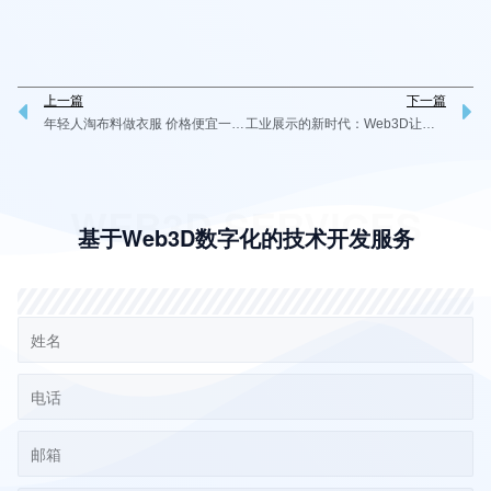
上一篇
下一篇
Prev
N
年轻人淘布料做衣服 价格便宜一半 线上3D个性化定制风潮兴起
工业展示的新时代：Web3D让企业“看得见的实力”走向世界
WEB3D SERVICES
基于Web3D数字化的技术开发服务