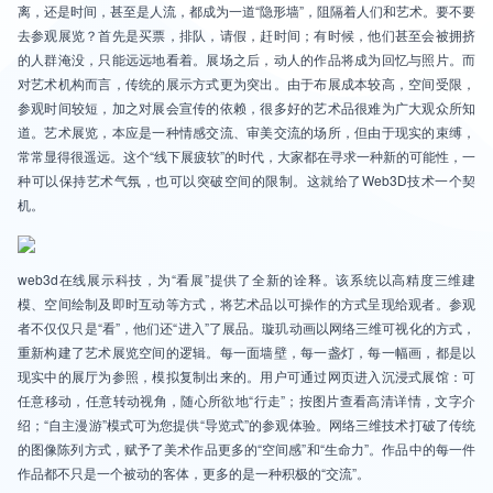
离，还是时间，甚至是人流，都成为一道“隐形墙”，阻隔着人们和艺术。要不要
去参观展览？首先是买票，排队，请假，赶时间；有时候，他们甚至会被拥挤
的人群淹没，只能远远地看着。展场之后，动人的作品将成为回忆与照片。而
对艺术机构而言，传统的展示方式更为突出。由于布展成本较高，空间受限，
参观时间较短，加之对展会宣传的依赖，很多好的艺术品很难为广大观众所知
道。艺术展览，本应是一种情感交流、审美交流的场所，但由于现实的束缚，
常常显得很遥远。这个“线下展疲软”的时代，大家都在寻求一种新的可能性，一
种可以保持艺术气氛，也可以突破空间的限制。这就给了Web3D技术一个契
机。
web3d在线展示科技，为“看展”提供了全新的诠释。该系统以高精度三维建
模、空间绘制及即时互动等方式，将艺术品以可操作的方式呈现给观者。参观
者不仅仅只是“看”，他们还“进入”了展品。璇玑动画以网络三维可视化的方式，
重新构建了艺术展览空间的逻辑。每一面墙壁，每一盏灯，每一幅画，都是以
现实中的展厅为参照，模拟复制出来的。用户可通过网页进入沉浸式展馆：可
任意移动，任意转动视角，随心所欲地“行走”；按图片查看高清详情，文字介
绍；“自主漫游”模式可为您提供“导览式”的参观体验。网络三维技术打破了传统
的图像陈列方式，赋予了美术作品更多的“空间感”和“生命力”。作品中的每一件
作品都不只是一个被动的客体，更多的是一种积极的“交流”。