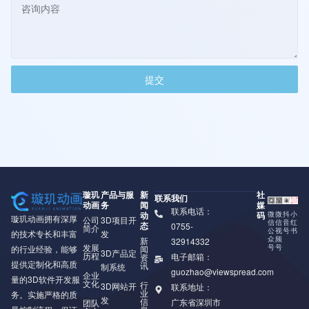
提交
璇玑
产品与服
新
社
联系我们
动画
务
闻
媒
联系电话：
动
码
微
微
抖
小
璇玑动画拥有深厚
公司
3D项目开
信
信
音
红
态
0755-
简介
公
视
号
书
的技术专长和丰富
发
众
频
新
32914332
发展
号
号
的行业经验，能够
闻
3D产品定
历程
电子邮箱：
资
提供定制化和高质
讯
制系统
guozhao@viewspread.com
企业
量的3D软件开发服
文化
行
3D网站开
联系地址：
业
务。实施严格的质
发
信
广东省深圳市
团队