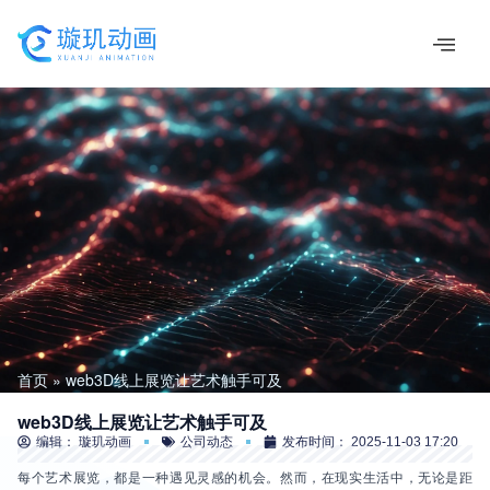
跳
至
内
容
首页
web3D线上展览让艺术触手可及
web3D线上展览让艺术触手可及
编辑：
璇玑动画
公司动态
发布时间：
2025-11-03 17:20
每个艺术展览，都是一种遇见灵感的机会。然而，在现实生活中，无论是距