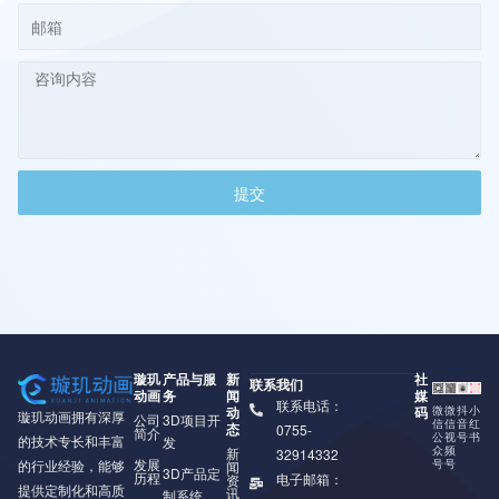
提交
璇玑
产品与服
新
社
联系我们
动画
务
闻
媒
联系电话：
动
码
微
微
抖
小
璇玑动画拥有深厚
公司
3D项目开
信
信
音
红
态
0755-
简介
公
视
号
书
的技术专长和丰富
发
众
频
新
32914332
发展
号
号
的行业经验，能够
闻
3D产品定
历程
电子邮箱：
资
提供定制化和高质
讯
制系统