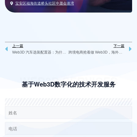
宝安区福海街道桥头社区中晟会港湾
上一篇
下一篇
Prev
N
Web3D 汽车选装配置器：为什么成了车企数字化营销的必选项？
跨境电商抢着做 Web3D，海外用户真的吃这一套吗？
WEB3D SERVICES
基于Web3D数字化的技术开发服务