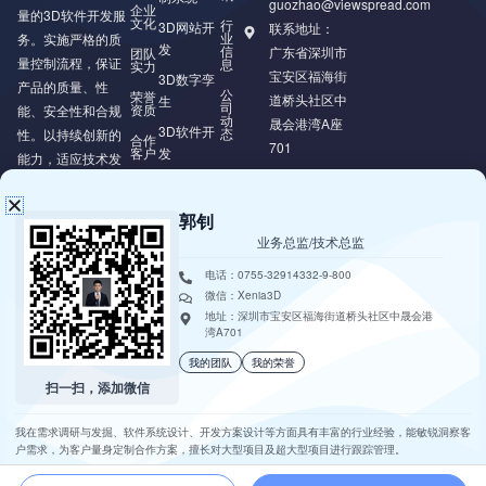
guozhao@viewspread.com
企业
量的3D软件开发服
文化
行
3D网站开
联系地址：
业
务。实施严格的质
发
信
广东省深圳市
团队
量控制流程，保证
息
实力
宝安区福海街
3D数字孪
产品的质量、性
公
荣誉
道桥头社区中
生
司
资质
能、安全性和合规
动
晟会港湾A座
3D软件开
态
性。以持续创新的
合作
701
客户
发
能力，适应技术发
展和市场变化，为
XR/VR/AR/MR
开发
客户提供可持续的
郭钊
价值。
业务总监/技术总监
电话：0755-32914332-9-800
微信：Xenia3D
地址：深圳市宝安区福海街道桥头社区中晟会港
湾A701
我的团队
我的荣誉
扫一扫，添加微信
Copyright © 2018 - 2025 • 深圳市璇玑动画科技有限公司 • All Rights
Reserved •
粤ICP备18111411号
• 技术支持：
璇玑动画
我在需求调研与发掘、软件系统设计、开发方案设计等方面具有丰富的行业经验，能敏锐洞察客
户需求，为客户量身定制合作方案，擅长对大型项目及超大型项目进行跟踪管理。