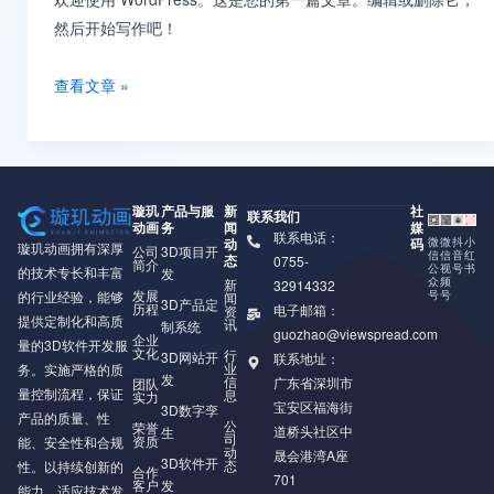
然后开始写作吧！
查看文章 »
璇玑
产品与服
新
社
联系我们
动画
务
闻
媒
联系电话：
动
码
微
微
抖
小
璇玑动画拥有深厚
公司
3D项目开
信
信
音
红
态
0755-
简介
公
视
号
书
的技术专长和丰富
发
众
频
新
32914332
发展
号
号
的行业经验，能够
闻
3D产品定
历程
电子邮箱：
资
提供定制化和高质
讯
制系统
guozhao@viewspread.com
企业
量的3D软件开发服
文化
行
3D网站开
联系地址：
业
务。实施严格的质
发
信
广东省深圳市
团队
量控制流程，保证
息
实力
宝安区福海街
3D数字孪
产品的质量、性
公
荣誉
道桥头社区中
生
司
资质
能、安全性和合规
动
晟会港湾A座
3D软件开
态
性。以持续创新的
合作
701
客户
发
能力，适应技术发