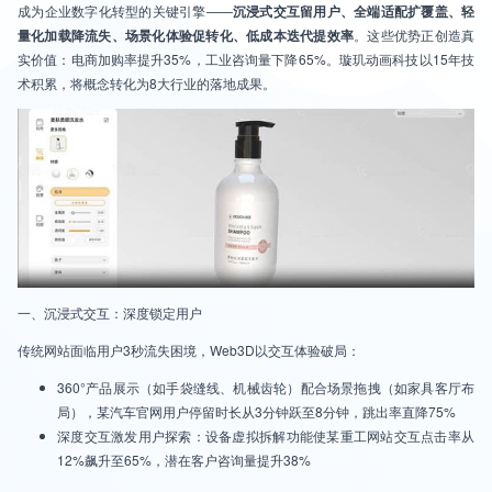
成为企业数字化转型的关键引擎——
沉浸式交互留用户、全端适配扩覆盖、轻
量化加载降流失、场景化体验促转化、低成本迭代提效率
。这些优势正创造真
实价值：电商加购率提升35%，工业咨询量下降65%。璇玑动画科技以15年技
术积累，将概念转化为8大行业的落地成果。
一、沉浸式交互：深度锁定用户
传统网站面临用户3秒流失困境，Web3D以交互体验破局：
360°产品展示（如手袋缝线、机械齿轮）配合场景拖拽（如家具客厅布
局），某汽车官网用户停留时长从3分钟跃至8分钟，跳出率直降75%
深度交互激发用户探索：设备虚拟拆解功能使某重工网站交互点击率从
12%飙升至65%，潜在客户咨询量提升38%