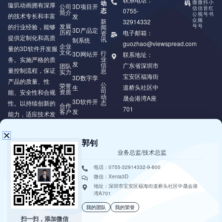
动
码
微
微
抖
小
璇玑动画拥有深厚
公司
3D项目开
信
信
音
红
态
0755-
简介
公
视
号
书
的技术专长和丰富
发
众
频
新
32914332
发展
号
号
的行业经验，能够
闻
3D产品定
历程
电子邮箱：
资
提供定制化和高质
讯
制系统
guozhao@viewspread.com
企业
量的3D软件开发服
文化
行
3D网站开
联系地址：
业
务。实施严格的质
发
信
广东省深圳市
团队
量控制流程，保证
息
实力
宝安区福海街
3D数字孪
产品的质量、性
公
荣誉
道桥头社区中
生
司
资质
能、安全性和合规
动
晟会港湾A座
3D软件开
态
性。以持续创新的
合作
701
客户
发
能力，适应技术发
展和市场变化，为
XR/VR/AR/MR
开发
客户提供可持续的
郭钊
价值。
业务总监/技术总监
电话：0755-32914332-9-800
微信：Xenia3D
地址：深圳市宝安区福海街道桥头社区中晟会港
湾A701
我的团队
我的荣誉
扫一扫，添加微信
Copyright © 2018 - 2025 • 深圳市璇玑动画科技有限公司 • All Rights