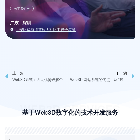
关于我们
广东 · 深圳
宝安区福海街道桥头社区中晟会港湾
上一篇
下一篇
Prev
N
Web3D系统：四大优势破解企业数字化困局
Web3D 网站系统的优点：从 “展示” 到 “效能”，璇玑动画科技让体验成为生产力
WEB3D SERVICES
基于Web3D数字化的技术开发服务