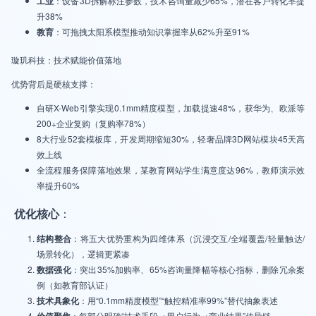
工业
：设备3D拆解标注参数，技术咨询量减少65%，潜在客户转化率提
升38%
教育
：可拖拽太阳系模型推动知识掌握率从62%升至91%
璇玑科技：技术赋能价值落地
优势背后是硬核支撑：
自研X-Web引擎实现0.1mm精度模型，加载提速48%，获华为、欧派等
200+企业复购（复购率78%）
8大行业52套模板库，开发周期缩短30%，轻奢品牌3D网站模块45天高
效上线
全流程服务保障落地效果，某教育网站学生满意度达96%，教师演示效
率提升60%
优化核心
：
结构整合
：将五大优势重构为四维体系（沉浸交互/全端覆盖/轻量触达/
场景转化），逻辑更紧凑
数据强化
：突出35%加购率、65%咨询量降幅等核心指标，删除冗余案
例（如教育部认证）
技术具象化
：用“0.1mm精度模型”“触控精准率99%”替代抽象表述
价值聚焦
：每部分明确“技术手段→用户行为→商业结果”传导链