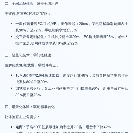
二、全端流畅体验：覆盖全域用户
突破传统“重PC轻移动”局限：
一套代码兼容PC/手机/VR，操作延迟＜28ms，某电商移动端访问占比
从30%升至72%，手机加购率增长35%
交互设备定制优化：手机触控精准率99%，PC拖拽流畅度98%，老年人
操作家居3D网站成功率从40%跃至92%
三、轻量化技术：零门槛触达
破解传统3D加载慢、需插件痛点：
10MB级模型2.6秒极速加载，速度超行业48%，某教育网站学生操作完
成率从60%升至99%
浏览器直接运行，某工业网站用户访问门槛降低90%，新用户留存率从
30%提升至78%
四、场景化体验：驱动精准转化
让体验直击业务需求：
电商
：手袋3D工艺展示使加购率提升2.8倍，退货率下降42%