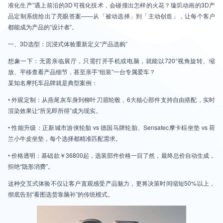
准化生产”遇上前沿的3D可视化技术，会碰撞出怎样的火花？璇玑动画的3D产
品定制系统给出了亮眼答案——从「被动选择」到「主动创造」，让每个客户
都能成为产品的“设计者”。
一、3D选型：沉浸式体验重新定义“产品选购”
想象一下：无需亲临展厅，只需打开手机或电脑，就能以720°视角旋转、缩
放、平移查看产品细节，甚至亲手“组装”一台专属爱车？
某知名摩托车品牌就是典型案例：
• 外观定制：从燕尾灰车身到柳叶刀眉轮毂，6大核心部件支持自由搭配，实时
渲染效果让“所见即所得”成为现实。
• 性能升级：正新城市游侠轮胎 vs 德国马牌轮胎、Sensatec摩卡棕坐垫 vs 荷
兰小牛皮坐垫，每个选择都精准匹配需求。
• 价格透明：基础款￥36800起，选装部件价格一目了然，最终总价自动生成，
拒绝“隐形消费”。
这种交互式体验不仅让客户直观感受产品魅力，更将决策时间缩短50%以上，
彻底告别“看图选货靠脑补”的传统模式。