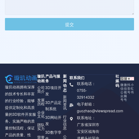
提交
璇玑
产品与服
新
社
联系我们
动画
务
闻
媒
联系电话：
动
码
微
微
抖
小
璇玑动画拥有深厚
公司
3D项目开
信
信
音
红
态
0755-
简介
公
视
号
书
的技术专长和丰富
发
众
频
新
32914332
发展
号
号
的行业经验，能够
闻
3D产品定
历程
电子邮箱：
资
提供定制化和高质
讯
制系统
guozhao@viewspread.com
企业
量的3D软件开发服
文化
行
3D网站开
联系地址：
业
务。实施严格的质
发
信
广东省深圳市
团队
量控制流程，保证
息
实力
宝安区福海街
3D数字孪
产品的质量、性
公
荣誉
道桥头社区中
生