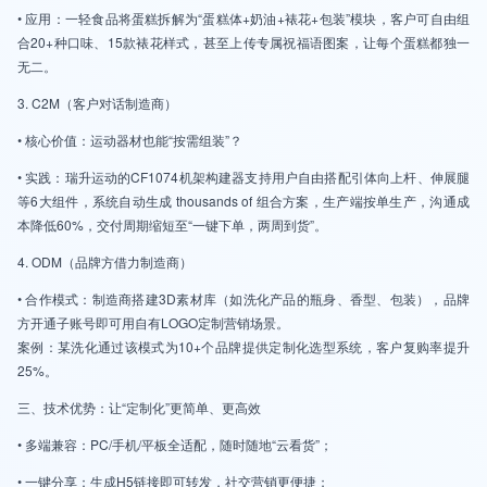
• 应用：一轻食品将蛋糕拆解为“蛋糕体+奶油+裱花+包装”模块，客户可自由组
合20+种口味、15款裱花样式，甚至上传专属祝福语图案，让每个蛋糕都独一
无二。
3. C2M（客户对话制造商）
• 核心价值：运动器材也能“按需组装”？
• 实践：瑞升运动的CF1074机架构建器支持用户自由搭配引体向上杆、伸展腿
等6大组件，系统自动生成 thousands of 组合方案，生产端按单生产，沟通成
本降低60%，交付周期缩短至“一键下单，两周到货”。
4. ODM（品牌方借力制造商）
• 合作模式：制造商搭建3D素材库（如洗化产品的瓶身、香型、包装），品牌
方开通子账号即可用自有LOGO定制营销场景。
案例：某洗化通过该模式为10+个品牌提供定制化选型系统，客户复购率提升
25%。
三、技术优势：让“定制化”更简单、更高效
• 多端兼容：PC/手机/平板全适配，随时随地“云看货”；
• 一键分享：生成H5链接即可转发，社交营销更便捷；