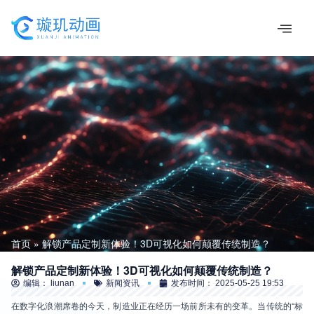
跳
至
内
容
首页
解锁产品定制新体验！3D可视化如何颠覆传统制造？
解锁产品定制新体验！3D可视化如何颠覆传统制造？
编辑：
liunan
新闻资讯
发布时间：
2025-05-25 19:53
在数字化浪潮席卷的今天，制造业正在经历一场前所未有的变革。当传统的“标