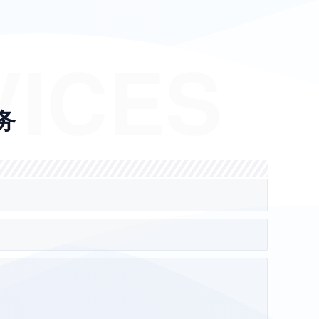
VICES
务